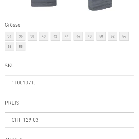
Grösse
34
36
38
40
42
44
46
48
50
52
54
56
58
SKU
PREIS