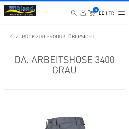
0
MEIN WARENK
DE
FR
To
nav
ZURÜCK ZUR PRODUKTÜBERSICHT
DA. ARBEITSHOSE 3400
GRAU
SKIP
SKIP
TO
TO
THE
THE