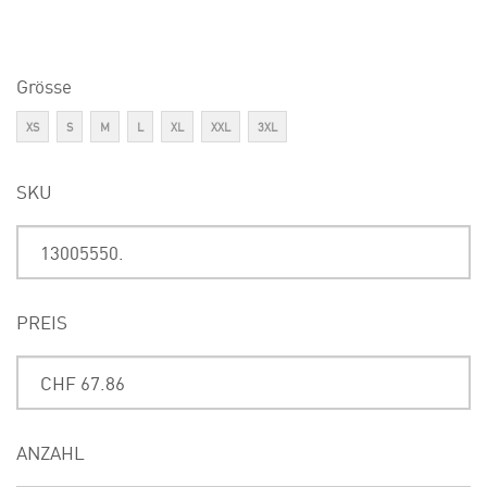
Grösse
XS
S
M
L
XL
XXL
3XL
SKU
PREIS
ANZAHL