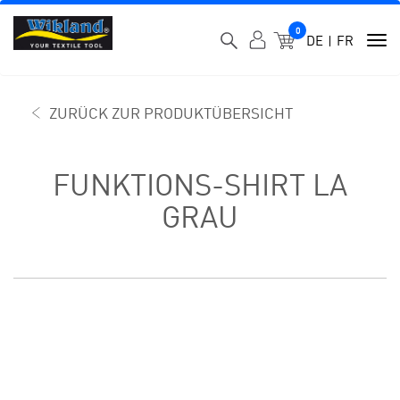
0
MEIN WARENK
DE
FR
To
nav
ZURÜCK ZUR PRODUKTÜBERSICHT
FUNKTIONS-SHIRT LA
GRAU
SKIP
SKIP
TO
TO
THE
THE