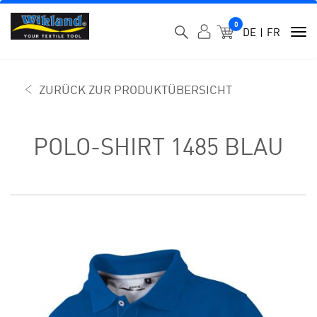
0
MEIN WARENK
DE
FR
To
nav
ZURÜCK ZUR PRODUKTÜBERSICHT
POLO-SHIRT 1485 BLAU
SKIP
SKIP
TO
TO
THE
THE
END
BEGINNING