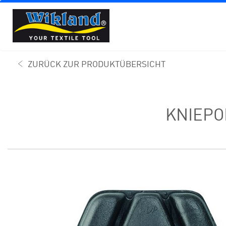
ZURÜCK ZUR PRODUKTÜBERSICHT
KNIEPO
SKIP
SKIP
TO
TO
THE
THE