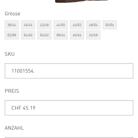
Grösse
38/44
40/46
42/48
44/50
46/52
48/54
50/56
52/58
54/60
56/62
58/64
60/66
62/68
SKU
PREIS
ANZAHL