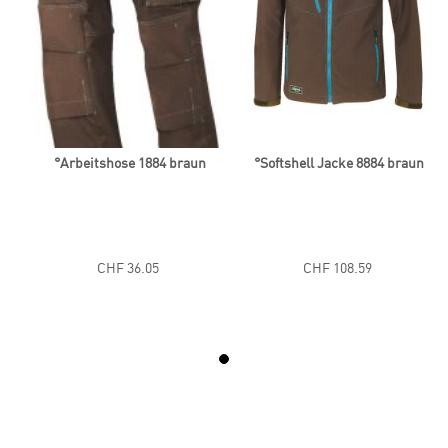
n
°Arbeitshose 1884 braun
°Softshell Jacke 8884 braun
CHF 36.05
CHF 108.59