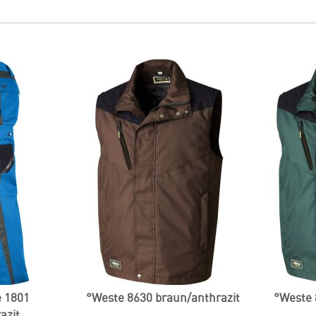
e 1801
°Weste 8630 braun/anthrazit
°Weste 
azit