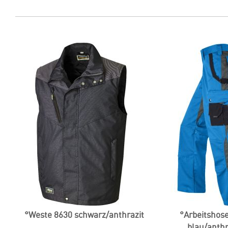
°Weste 8630 schwarz/anthrazit
°Arbeitshos
blau/anthr