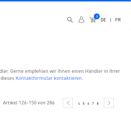
0
MEIN WARENK
DE
FR
dler. Gerne empfehlen wir Ihnen einen Händler in Ihrer
 dieses
Kontaktformular kontaktieren.
Seite
SEITE
SEITE
Seite
Seite
Sie lesen gerade Seite
Seite
Seite
Artikel
126
-
150
von
286
ZURÜCK
WEITE
4
5
6
7
8