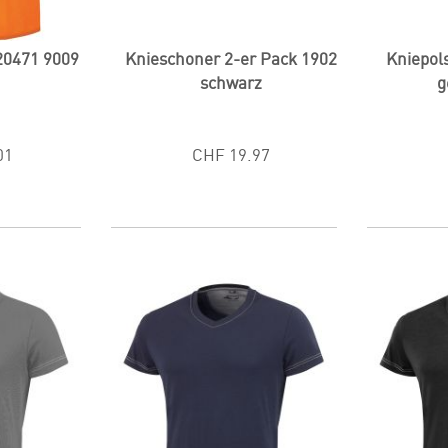
20471 9009
Knieschoner 2-er Pack 1902
Kniepol
e
schwarz
g
01
CHF 19.97