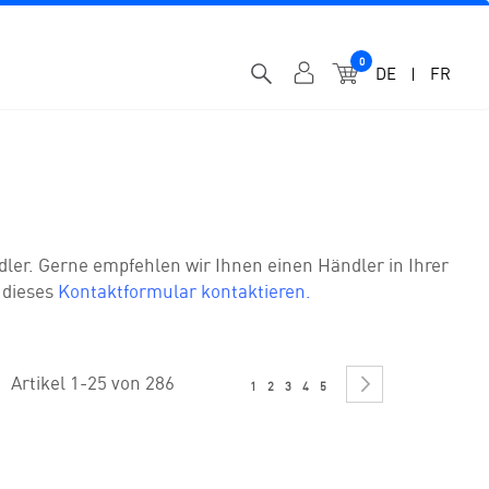
0
MEIN WARENK
DE
FR
dler. Gerne empfehlen wir Ihnen einen Händler in Ihrer
 dieses
Kontaktformular kontaktieren.
Seite
SEITE
Sie lesen gerade Seite
Seite
Seite
Seite
Seite
Artikel
1
-
25
von
286
WEITER
1
2
3
4
5