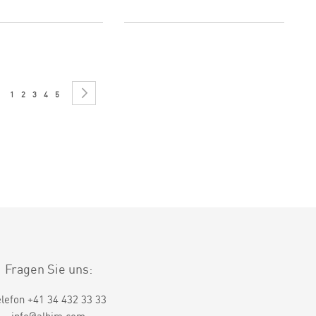
Seite
SEITE
Sie lesen gerade Seite
Seite
Seite
Seite
Seite
WEITER
1
2
3
4
5
Fragen Sie uns:
elefon +41 34 432 33 33